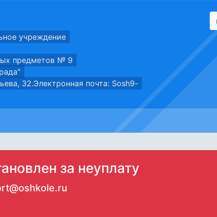
ьное учреждение
ных предметов № 9
рада"
еньева, 32.Электронная почта: Sosh9-
тановлен за неуплату
rt@oshkole.ru