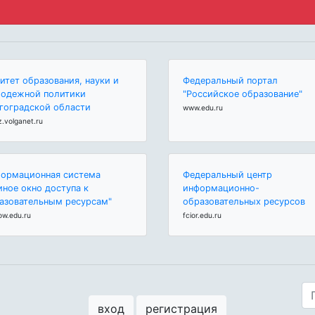
итет образования, науки и
Федеральный портал
одежной политики
"Российское образование"
гоградской области
www.edu.ru
z.volganet.ru
ормационная система
Федеральный центр
иное окно доступа к
информационно-
азовательным ресурсам"
образовательных ресурсов
ow.edu.ru
fcior.edu.ru
вход
регистрация