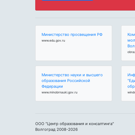
Министерство просвещения РФ
Ком
мол
www.edu.gov.ru
Вол
obra
Министерство науки и высшего
Инф
образования Российской
"Ед
Федерации
обр
www.minobrnauki.gov.ru
wind
ООО "Центр образования и консалтинга"
Волгоград 2008-2026