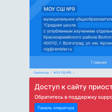
МОУ СШ №9
муниципальное общеобразовател
"Средняя школа
с углубленным изучением отдель
Красноармейского района Волгог
400112, г. Волгоград, ул. им. Арс
vlg@rambler.ru
Главная
Ошколе.ру
МОУ СШ №9
Доступ к сайту приос
Обратитесь в поддержку
suppo
Панель оператора